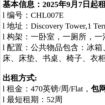
基本信息：
2025年9月7日起
l
编号：
CHL007E
l
地址：
Discovery Tower,1 T
l
构架：
一
卧室
，一
厕所，一
l
配置：公共物品包含：冰箱
床、床垫、书桌、椅子、衣
出租方式:
l
租金：
470
英镑
/周/Flat
，
包
l
最短租期：52
周